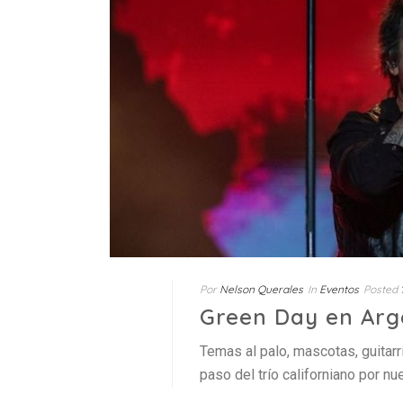
Por
Nelson Querales
In
Eventos
Posted
Green Day en Arge
Temas al palo, mascotas, guitarr
paso del trío californiano por nu