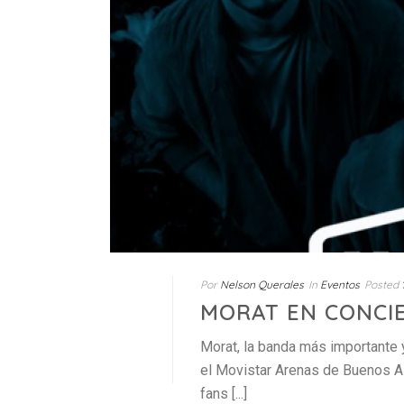
Por
Nelson Querales
In
Eventos
Posted
MORAT EN CONCI
Morat, la banda más importante y
el Movistar Arenas de Buenos Ai
fans [...]