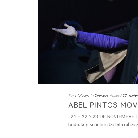
Por
higiadm
In
Eventos
Posted
22 novie
ABEL PINTOS MOV
21 – 22 Y 23 DE NOVIEMBRE La 
budista y su intimidad ahí cifrada