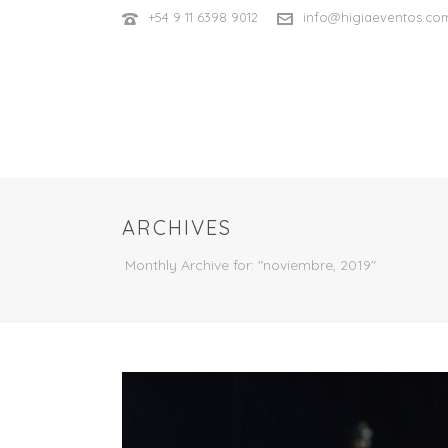
+54 9 11 6398 9012
info@higiaeventos.co
ARCHIVES
Monthly Archive for: "noviembre, 2019"