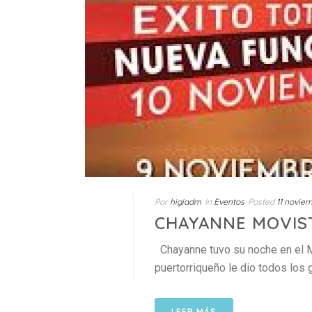
Por
higiadm
In
Eventos
Posted
11 noviem
CHAYANNE MOVIS
Chayanne tuvo su noche en el Mov
puertorriqueño le dio todos los g
LEER MÁS