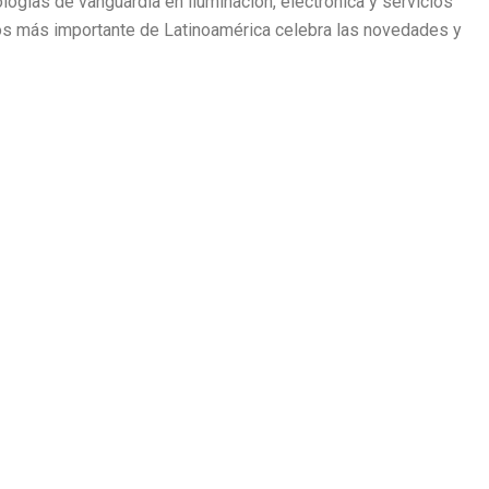
logías de vanguardia en iluminación, electrónica y servicios
cios más importante de Latinoamérica celebra las novedades y