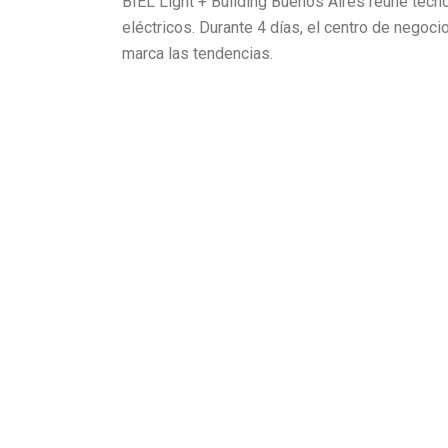
BIEL Light + Building Buenos Aires reúne tecno
eléctricos. Durante 4 días, el centro de nego
marca las tendencias.