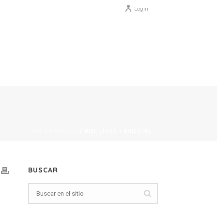
Login
HOME
/
EVENTOS
/ BIEL LIGHT + BUILDING
BUSCAR